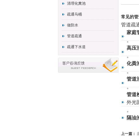
清理化糞池
疏通马桶
常见的管
管道疏
做防水
家庭
管道疏通
。
疏通下水道
高压
。
化粪
。
管道
。
管道
外光
。
隔油
上一篇：