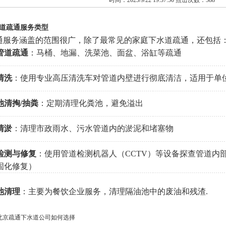
时间：2025/9/22 19:37:50 点击次数：588
道疏通服务类型
通服务涵盖的范围很广，除了最常见的家庭下水道疏通，还包括
管道疏通
：马桶、地漏、洗菜池、面盆、浴缸等疏通
清洗
：使用专业高压清洗车对管道内壁进行彻底清洁，适用于单
池清掏/抽粪
：定期清理化粪池，避免溢出
清淤
：清理市政雨水、污水管道内的淤泥和堵塞物
检测与修复
：使用管道检测机器人（CCTV）等设备探查管道内
固化修复）
池清理
：主要为餐饮企业服务，清理隔油池中的废油和残渣.
北京疏通下水道公司如何选择