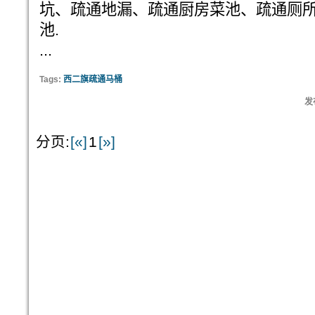
坑、疏通地漏、疏通厨房菜池、疏通厕
池.
...
Tags:
西二旗疏通马桶
发布
分页:
[«]
1
[»]