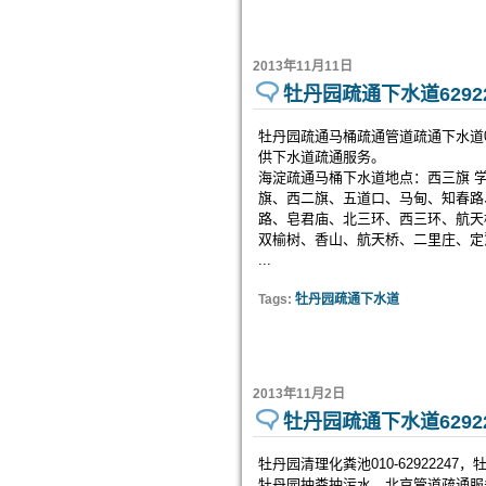
2013年11月11日
牡丹园疏通下水道62922
牡丹园疏通马桶疏通管道疏通下水道01
供下水道疏通服务。
海淀疏通马桶下水道地点：西三旗 
旗、西二旗、五道口、马甸、知春路
路、皂君庙、北三环、西三环、航天
双榆树、香山、航天桥、二里庄、
...
Tags:
牡丹园疏通下水道
2013年11月2日
牡丹园疏通下水道62922
牡丹园清理化粪池010-629222
牡丹园抽粪抽污水，北京管道疏通服