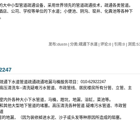
进的大中小型管道疏通设备，采用世界领先的管道疏通技术，疏通各类管道。
、酒店、公司、学校等单位的下水道；小便池、阴沟、窑井、化粪池等各种下
。
发布:dustn | 分类:疏通下水道 | 评论:0 | 引用:0 | 浏览:
5
247
下水道管道疏通疏通地漏马桶服务项目：010-62922247
高压清洗车--清洗疑难污水管道、市政管线、居民楼房所有分管、立管、主
室内外各种大小下水管道，马桶，蹬坑，地漏，浴缸，菜池等。
和其他大型地下管道的堵塞。高压清洗各种管道.疑难污水管道、市政管
道
拐弯的地漏，（因为装修掉进水泥、沙子或头发等种原因所造成的阻塞。