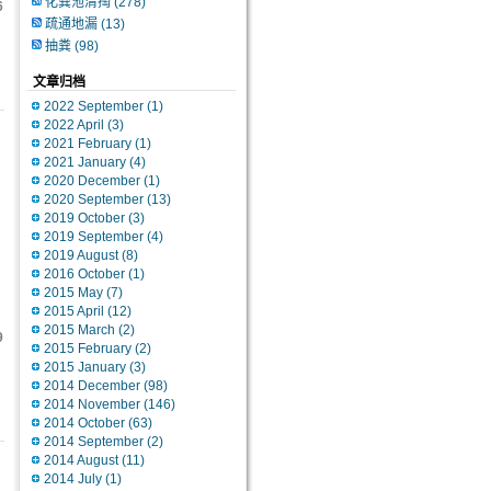
化粪池清掏
(278)
6
疏通地漏
(13)
抽粪
(98)
文章归档
2022 September
(1)
2022 April
(3)
2021 February
(1)
2021 January
(4)
2020 December
(1)
2020 September
(13)
2019 October
(3)
2019 September
(4)
2019 August
(8)
2016 October
(1)
2015 May
(7)
2015 April
(12)
2015 March
(2)
9
2015 February
(2)
2015 January
(3)
2014 December
(98)
2014 November
(146)
2014 October
(63)
2014 September
(2)
2014 August
(11)
2014 July
(1)