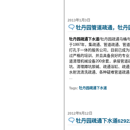
2013年1月3日
牡丹园管道疏通，牡丹园疏
牡丹园疏通下水道
/牡丹园疏通马桶/
于1997年，集疏通、管道疏通、
打孔于一体的服务公司，目前已成为
过严格的培训、并且具备良好的专业
道清理机械设备200余套，承接管
坑、清理蹲坑尿碱、疏通浴缸、疏通
水射流清洗疏通、各种疑难管道疏通
...
Tags:
牡丹园疏通下水道
2012年9月12日
牡丹园疏通下水道62922