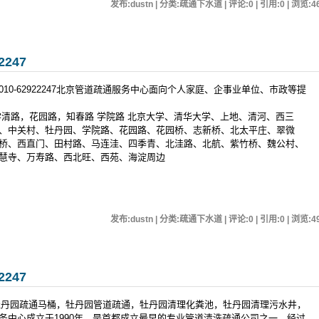
发布:dustn | 分类:疏通下水道 | 评论:0 | 引用:0 | 浏览:
4
247
0-62922247北京管道疏通服务中心面向个人家庭、企事业单位、市政等提
学清路，花园路，知春路 学院路 北京大学、清华大学、上地、清河、西三
、中关村、牡丹园、学院路、花园路、花园桥、志新桥、北太平庄、翠微
桥、西直门、田村路、马连洼、四季青、北洼路、北航、紫竹桥、魏公村、
定慧寺、万寿路、西北旺、西苑、海淀周边
发布:dustn | 分类:疏通下水道 | 评论:0 | 引用:0 | 浏览:
4
247
47，牡丹园疏通马桶，牡丹园管道疏通，牡丹园清理化粪池，牡丹园清理污水井，
务中心成立于1990年，是首都成立最早的专业管道清洗疏通公司之一，经过