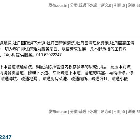
发布:dustn | 分类:疏通下水道 | 评论:0 | 引用:0 | 浏览:
5
疏通,牡丹园疏通下水道,牡丹园管道清洗,牡丹园清理化粪池,牡丹园高压清
着一切为客户排优解难为服务宗旨，以信誉求发展，凡本部承接的工程均一
都有网点，24小时提供服务。010-62922247
下水管道疏通清洗，彻底清除掉管道内积存多年的尿碱污垢。 高压水射流
清洗各类管道、修理下水道、专业疏通下水道、管道的堵塞、马桶维修，修
、疏通蹲坑、疏通地漏 、疏通厨房菜池、疏通厕所、疏通浴缸、疏通小便
发布:dustn | 分类:疏通下水道 | 评论:0 | 引用:0 | 浏览:
5
247