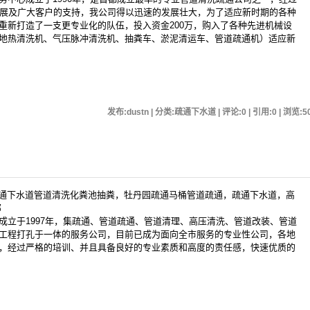
拓展及广大客户的支持，我公司得以迅速的发展壮大，为了适应新时期的各种
重新打造了一支更专业化的队伍，投入资金200万，购入了各种先进机械设
地热清洗机、气压脉冲清洗机、抽粪车、淤泥清运车、管道疏通机）适应新
发布:dustn | 分类:疏通下水道 | 评论:0 | 引用:0 | 浏览:
5
牡丹园疏通下水道管道清洗化粪池抽粪，牡丹园疏通马桶管道疏通，疏通下水道，高
部
于1997年，集疏通、管道疏通、管道清理、高压清洗、管道改装、管道
工程打孔于一体的服务公司，目前已成为面向全市服务的专业性公司，各地
，经过严格的培训、并且具备良好的专业素质和高度的责任感，快速优质的