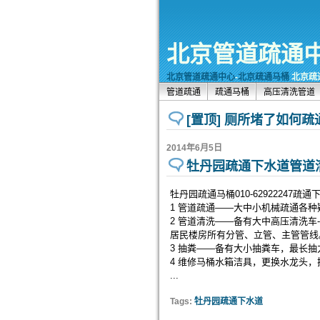
北京管道疏通
北京管道疏通中心
-
北京疏通马桶
北京疏通
管道疏通
疏通马桶
高压清洗管道
[置顶] 厕所堵了如何疏
2014年6月5日
牡丹园疏通下水道管道清洗
牡丹园疏通马桶010-62922247疏
1 管道疏通——大中小机械疏通各
2 管道清洗——备有大中高压清洗车
居民楼房所有分管、立管、主管管线
3 抽粪——备有大小抽粪车，最长抽
4 维修马桶水箱洁具，更换水龙头
...
Tags:
牡丹园疏通下水道