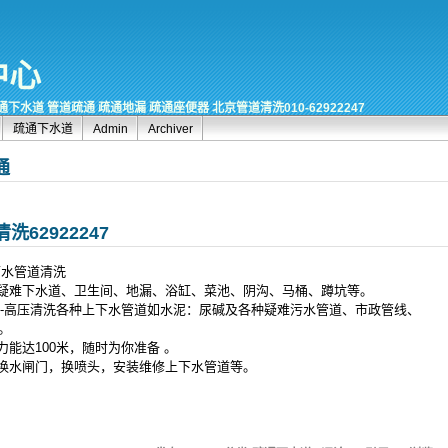
中心
下水道 管道疏通 疏通地漏 疏通座便器 北京管道清洗010-62922247
疏通下水道
Admin
Archiver
通
62922247
通下水管道清洗
种疑难下水道、卫生间、地漏、浴缸、菜池、阴沟、马桶、蹲坑等。
--高压清洗各种上下水管道如水泥：尿碱及各种疑难污水管道、市政管线、
。
力能达100米，随时为你准备 。
，换水闸门，换喷头，安装维修上下水管道等。