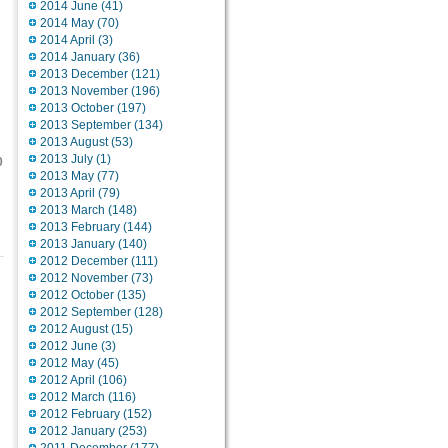
2014 June
(41)
2014 May
(70)
2014 April
(3)
2014 January
(36)
2013 December
(121)
2013 November
(196)
2013 October
(197)
2013 September
(134)
2013 August
(53)
2013 July
(1)
0
2013 May
(77)
2013 April
(79)
2013 March
(148)
2013 February
(144)
2013 January
(140)
2012 December
(111)
2012 November
(73)
2012 October
(135)
2012 September
(128)
2012 August
(15)
2012 June
(3)
2012 May
(45)
2012 April
(106)
2012 March
(116)
2012 February
(152)
2012 January
(253)